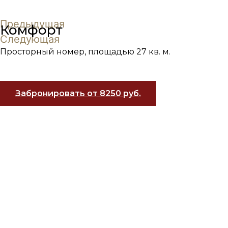
Предыдущая
Комфорт​
Следующая
Просторный номер, площадью 27 кв. м.
Забронировать от 8250 руб.