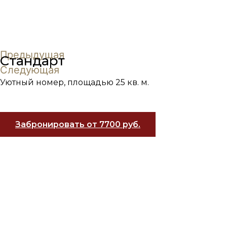
Предыдущая
Стандарт
Следующая
Уютный номер, площадью 25 кв. м.
Забронировать от 7700 руб.