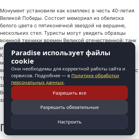
Монумент установили как комплекс в честь 40-летия
Великой Победы. Состоит мемориал из обелиска
белого цвета с пятиконечной звездой на вершине,
нескольких стел. Туристы могут увидеть образцы
военной техники времен Великой отечественной: танк
и пушку–гаубицу.
Paradise использует файлы
К 70-летию Великой Победы открыли здесь
cookie
многофигурную композицию в натуральную величину,
Они необходимы для корректной работы сайта и
вылитую из бронзы, Она посвящена работникам тыла с
сервисов. Подробнее — в
Политике обработки
тремя фигурами — старика, женщины и мальчика,
персональных данных
.
занимает место около монумента.
Вечный огонь мемориала будет напоминать о павших
Разрешить все
за Родину.
Разрешить обязательные
ул. 50 лет Октября
Настроить
Парк "Нефтехимиков"